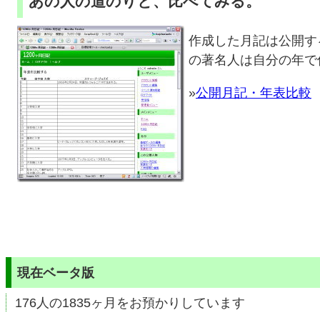
あの人の道のりと、比べてみる。
作成した月記は公開す
の著名人は自分の年で
»
公開月記・年表比較
現在ベータ版
176人の1835ヶ月をお預かりしています