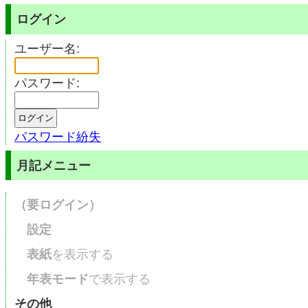
ログイン
ユーザー名:
パスワード:
パスワード紛失
月記メニュー
（要ログイン）
設定
表紙
を表示する
年表モード
で表示する
その他