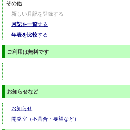
その他
新しい月記
を登録する
月記を一覧
する
年表を比較
する
ご利用は無料です
お知らせなど
お知らせ
開発室（不具合・要望など）