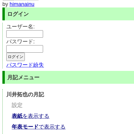
by
himanainu
ログイン
ユーザー名:
パスワード:
パスワード紛失
月記メニュー
川井拓也の月記
設定
表紙
を表示する
年表モード
で表示する