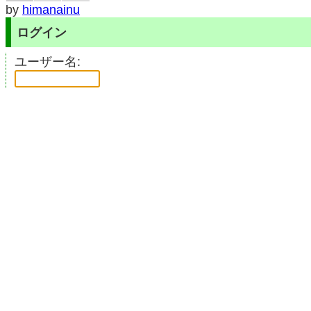
by
himanainu
ログイン
ユーザー名:
パスワード:
パスワード紛失
月記メニュー
川井拓也の月記
設定
表紙
を表示する
年表モード
で表示する