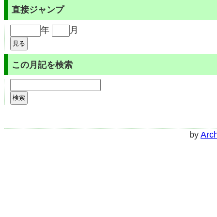
直接ジャンプ
年
月
この月記を検索
by
Arch