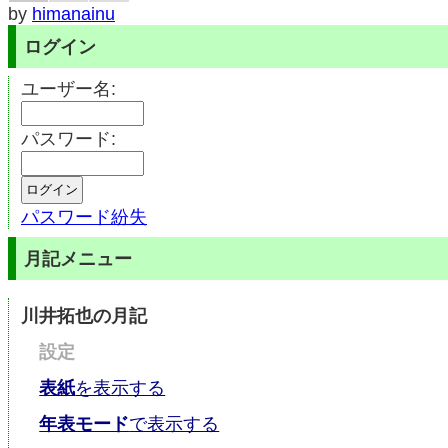
by
himanainu
ログイン
ユーザー名:
パスワード:
パスワード紛失
月記メニュー
川井拓也の月記
設定
表紙
を表示する
年表モード
で表示する