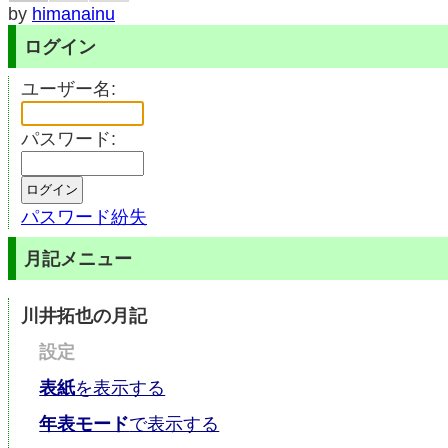
by
himanainu
ログイン
ユーザー名:
パスワード:
パスワード紛失
月記メニュー
川井拓也の月記
設定
表紙
を表示する
年表モード
で表示する