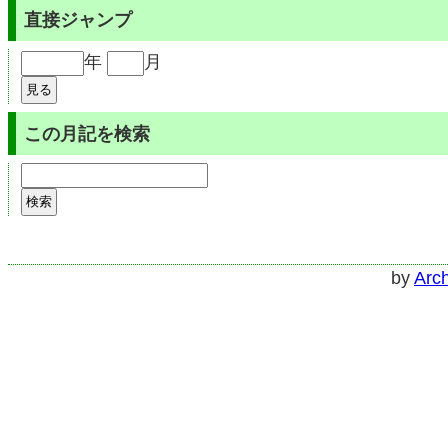
直接ジャンプ
年
月
この月記を検索
by
Arch