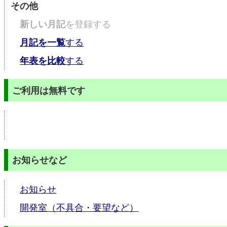
その他
新しい月記
を登録する
月記を一覧
する
年表を比較
する
ご利用は無料です
お知らせなど
お知らせ
開発室（不具合・要望など）