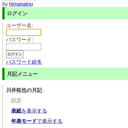
by
himanainu
ログイン
ユーザー名:
パスワード:
パスワード紛失
月記メニュー
川井拓也の月記
設定
表紙
を表示する
年表モード
で表示する