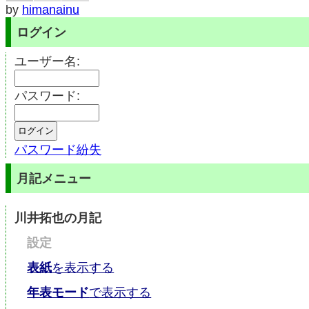
by
himanainu
ログイン
ユーザー名:
パスワード:
パスワード紛失
月記メニュー
川井拓也の月記
設定
表紙
を表示する
年表モード
で表示する