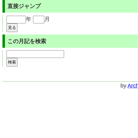
直接ジャンプ
年
月
この月記を検索
by
Arch