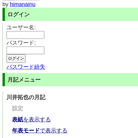
by
himanainu
ログイン
ユーザー名:
パスワード:
パスワード紛失
月記メニュー
川井拓也の月記
設定
表紙
を表示する
年表モード
で表示する