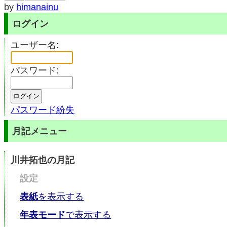
by
himanainu
ログイン
ユーザー名:
パスワード:
パスワード紛失
月記メニュー
川井拓也の月記
設定
表紙
を表示する
年表モード
で表示する