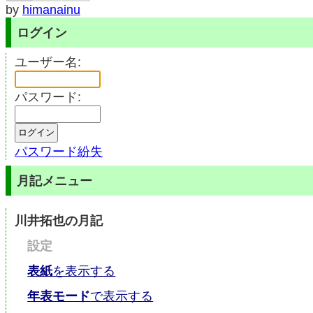
by
himanainu
ログイン
ユーザー名:
パスワード:
パスワード紛失
月記メニュー
川井拓也の月記
設定
表紙
を表示する
年表モード
で表示する