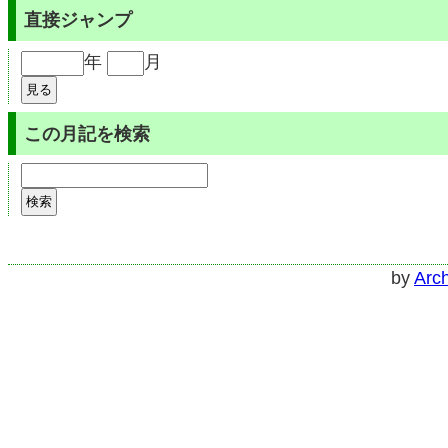
直接ジャンプ
年
月
この月記を検索
by
Arch