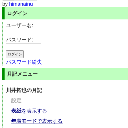
by
himanainu
ログイン
ユーザー名:
パスワード:
パスワード紛失
月記メニュー
川井拓也の月記
設定
表紙
を表示する
年表モード
で表示する