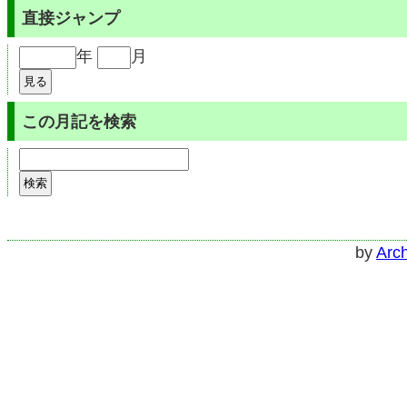
直接ジャンプ
年
月
この月記を検索
by
Arch