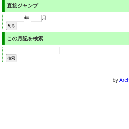
直接ジャンプ
年
月
この月記を検索
by
Arch