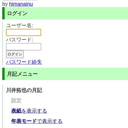
by
himanainu
ログイン
ユーザー名:
パスワード:
パスワード紛失
月記メニュー
川井拓也の月記
設定
表紙
を表示する
年表モード
で表示する