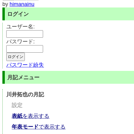
by
himanainu
ログイン
ユーザー名:
パスワード:
パスワード紛失
月記メニュー
川井拓也の月記
設定
表紙
を表示する
年表モード
で表示する