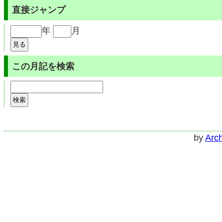
直接ジャンプ
年
月
この月記を検索
by
Arch