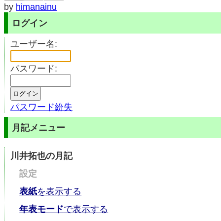
by
himanainu
ログイン
ユーザー名:
パスワード:
パスワード紛失
月記メニュー
川井拓也の月記
設定
表紙
を表示する
年表モード
で表示する