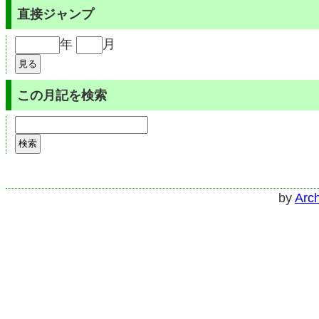
直接ジャンプ
年
月
この月記を検索
by
Arch